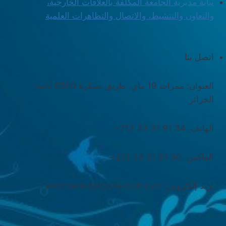
نيابة مديرية الجامعة المكلفة بالعلاقات الخارجية،
والتعاون والتنشيط، والاتصال والتظاهرات العلمية
اتصل بنا
العنوان: ممرات 19 ماي. طريق بسكرة 0500 باتنة-
الجزائر
الهاتف: 34 91 31 33 213+
الفاكس: 30 91 31 33 213+
بريد إلكتروني: webmaster[at]univ-batna.dz