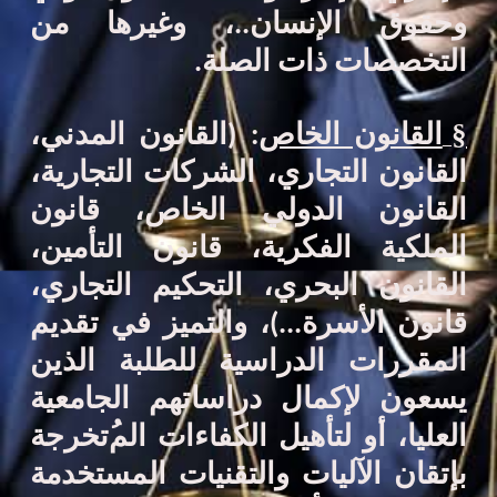
وحقوق الإنسان..،
وغيرها
من
التخصصات ذات الصلة.
§
القانون الخاص
:
(القانون المدني،
القانون التجاري، الشركات التجارية،
القانون الدولي الخاص، قانون
الملكية الفكرية، قانون التأمين،
القانون البحري، التحكيم التجاري
،
قانون الأسرة...
)
،
والتميز في تقديم
المقررات الدراسية للطلبة الذين
يسعون لإكمال دراساتهم الجامعية
العليا
،
أو لتأهيل الكفاءات الم
تخرجة
بإتقان الآليات والتقنيات المستخدمة