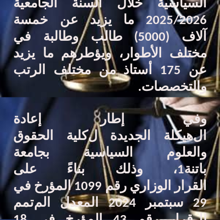
السياسية
خلال السنة الجامعية
2025/2026
ما يزيد عن
خمسة
آلاف
(5000)
طالب وطالبة في
مختلف الأطوار
، و
يؤطرهم ما يزيد
عن
175
أستاذ من مختلف
الرتب
و
التخصصات.
وفي إطار إعادة
ال
هيكلة
الجديدة
ل
كلية الحقوق
والعلوم السياسية بجامعة
باتنة1
،
وذلك بناء
على
القرار
الوزاري
رقم 1099 المؤرخ في
29 سبتمبر 2024
المعد
ل
الم
تمم