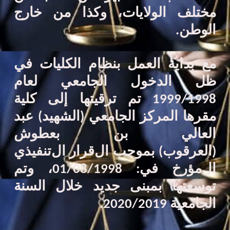
مختلف الولايات
،
وكذا من خارج
الوطن
.
مع بداية العمل بنظام الكليات في
ظل الدخول الجامعي لعام
1998
/
1999 تم ترقيتها إلى كلية
مقرها المركز الجامعي (الشهيد) عبد
العالي بن بعطوش
(العرقوب)
بموجب
ال
قرار
ال
تنفيذي
ال
مؤرخ في: 01/08/1998، وتم
توسعتها بمبنى جديد خلال السنة
الجامعية 2019
/
2020
.