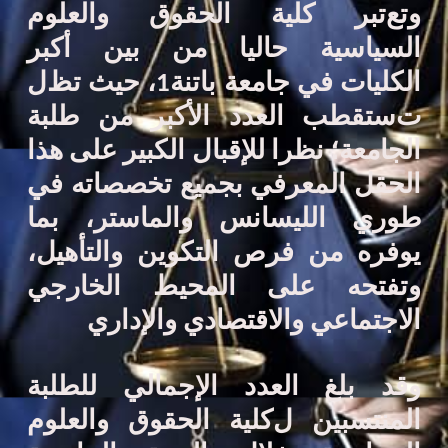
و
تع
تبر
كلية الحقوق والعلوم
السياسية
حاليا من
بين
أكبر
الكليات
في جامعة باتنة1، حيث
تظ
ل
ت
ستقطب
العدد الأكبر من طلبة
الجامعة؛ نظرا للإقبال الكبير على هذا
الحقل المعرفي بجميع تخصصاته في
طوري الليسانس والماستر، بما
يوفره من فرص التكوين والتأهيل،
وتفتحه على المحيط الخارجي
الاجتماعي والاقتصادي والإداري
وقد بلغ العدد الإجمالي للطلبة
المنتسبين
ل
كلية الحقوق والعلوم