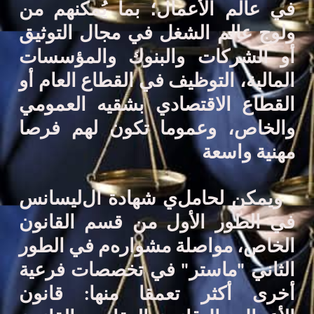
في عالم الأعمال؛ بما يُمكنهم
من
ولوج عالم الشغل
في
مجال التوثيق
أو
الشركات
و
البنوك والمؤسسات
المالية، التوظيف في القطاع العام
أو
القطاع الاقتصادي بشقيه العمومي
والخاص
، وعموما تكون لهم فرصا
مهنية واسعة
و
يمكن لحامل
ي
شهادة
ال
ليسانس
في
الطور الأول من
قسم القانون
الخاص
،
مواصلة مشواره
م
في
الطور
الثاني "
ماستر
"
في تخصصات فرعية
أخرى أكثر تعمقا منها
:
قانون