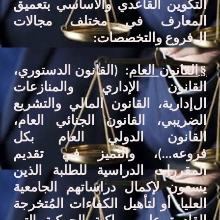
التكوين القاعدي والأساسي
بتعميق
المعارف في
مختلف مجالات
ال
فروع
والتخصصات:
§
القانون العام
:
(
القانون الدستوري،
القانون الإداري والمنازعات
ال
إ
دارية، القانون المالي والتشريع
الضريبي، القانون الجنائي العام،
القانون الدولي العام بكل
فروعه
...
)
،
والتميز في تقديم
المقررات الدراسية للطلبة الذين
يسعون لإكمال دراساتهم الجامعية
العليا
،
أو لتأهيل
الكفاءات المُتخرجة