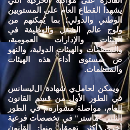
القادرة على مواكبة الحركية التي
يشهدا القطاع العام على المستويين
الوطني والدولي؛
بما يُمكنهم
من
ولوج عالم الشغل
والوظيفة
في
الهيئات
والإدارات العمومية،
والمنظمات
والهيئات
الدولية
،
والنهو
ض بمستوى أداء هذه الهيئات
والمنظمات
.
و
يمكن لحامل
ي
شهادة
ال
ليسانس
في
الطور الأول من
قسم القانون
العام
،
مواصلة مشواره
م
في
الطور
الثاني "
ماستر
"
في تخصصات فرعية
أخرى أكثر تعمقا
،
منها
:
القانون