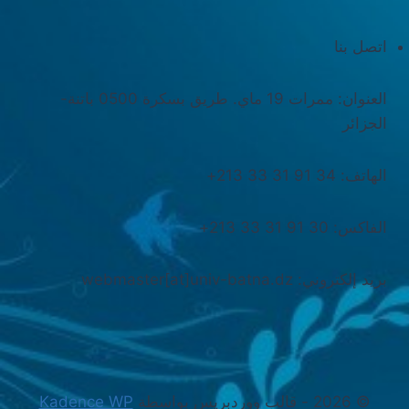
اتصل بنا
العنوان: ممرات 19 ماي. طريق بسكرة 0500 باتنة-
الجزائر
الهاتف: 34 91 31 33 213+
الفاكس: 30 91 31 33 213+
بريد إلكتروني: webmaster[at]univ-batna.dz
© 2026 - قالب ووردبريس بواسطة
Kadence WP