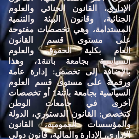
الإداري
،
القانون
الجنائي والعلوم
الجنائية
، و
قانون البيئة والتنمية
المستدامة
، وهي تخصصات مفتوحة
على مستوى
قسم ا
لقانون
العام
بكلية الحقوق والعلوم
السياسية
بجامعة
باتنة1
، وهذا
بالإضافة إلى تخصص:
إدارة عامة
ورقمنة
على مستوى
قسم العلوم
السياسية بجامعة باتنة1
أو تخصصات
أخرى في جامعات الوطن
كتخصص
:
القانون
الدستوري، الدولة
والمؤسسات العمومية، القانون
الإداري،
الإدارة والمالية، قانون دولي