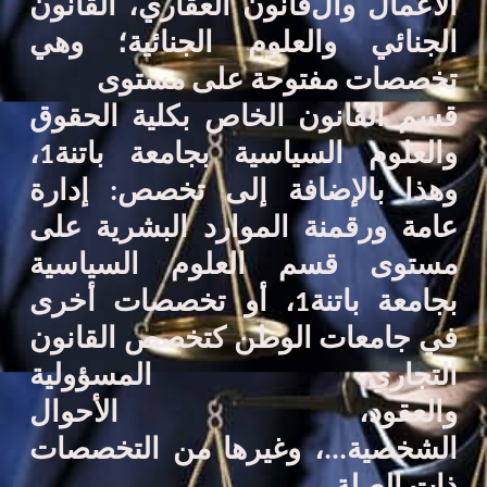
الأعمال
و
ال
قانون
العقاري
،
القانون
الجنائي والعلوم الجنائية
؛
وهي
تخصصات مفتوحة على مستوى
قسم ا
لقانون الخاص
بكلية الحقوق
والعلوم السياسية
بجامعة
باتنة1
،
وهذا بالإضافة إلى تخصص:
إدارة
عامة ورقمنة الموارد البشرية
على
مستوى
قسم العلوم السياسية
بجامعة باتنة1
،
أو تخصصات أخرى
في جامعات الوطن كتخصص القانون
التجاري
،
المسؤولية
والعقود
،
الأحوال
الشخصية
...،
وغيرها
من التخصصات