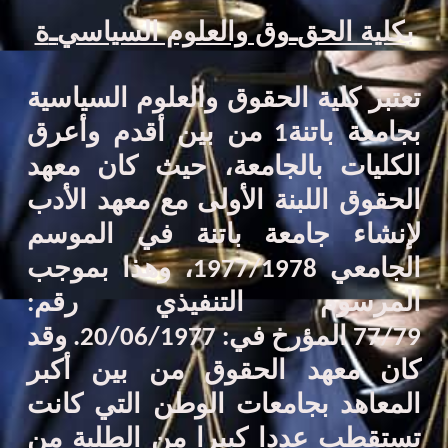
بكلية الحق
ـ
وق والعلوم السياسي
ـ
ة
تعتبر كلية الحقوق والعلوم السياسية
بجامعة باتنة1 من بين أقدم وأعرق
الكليات بالجامعة،
حيث كان معهد
الحقوق اللبنة الأولى مع معهد الأدب
لإنشاء جامعة باتنة في
الموسم
الجامعي 1977/1978، وهذا بموجب
المرسوم التنفيذي رقم:
77/79
المؤرخ في: 20/06/1977.
وقد
كان معهد الحقوق
من
بين
أكبر
المعاهد بجامعات الوطن التي كانت
تستقطب عدد
ا
كبير
ا
من الطلبة من